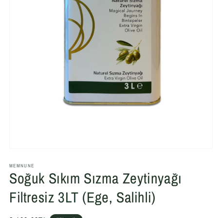
Medya
1
modda
MEMNUNE
Soğuk Sıkım Sızma Zeytinyağı
oynatın
Filtresiz 3LT (Ege, Salihli)