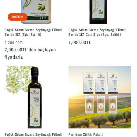
İndirim
Soğuk Sıkım Sızma Zeytinyağı Filtreli
Soğuk Sıkım Sızma Zeytinyağı Filtreli
Berrak 3LT (Ege, Salihli)
Berrak 1LT Cam Şişe (Ege, Salihli)
Normal
İndirimli
Normal
1,000.00TL
2,200.00TL
fiyat
2,000.00TL'den başlayan
fiyat
fiyat
fiyatlarla
Soğuk Sıkım Sızma Zeytinyağı Filtreli
Premium Çiftlik Paketi