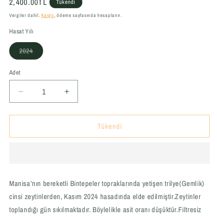
Normal
2,400.00TL
Tükendi
fiyat
Vergiler dahil.
Kargo
, ödeme sayfasında hesaplanır.
Hasat Yılı
Varyasyon
2024
tükendi
veya
kullanılamıyor
Adet
Adet
Soğuk
Soğuk
Sıkım
Sıkım
Sızma
Sızma
Tükendi
Zeytinyağı
Zeytinyağı
Filtresiz
Filtresiz
3LT
3LT
(Ege,
(Ege,
Salihli)
Salihli)
için
için
Manisa’nın bereketli Bintepeler topraklarında yetişen trilye(Gemlik)
adedi
adedi
cinsi zeytinlerden, Kasım 2024 hasadında elde edilmiştir.Zeytinler
azaltın
artırın
toplandığı gün sıkılmaktadır. Böylelikle asit oranı düşüktür.Filtresiz