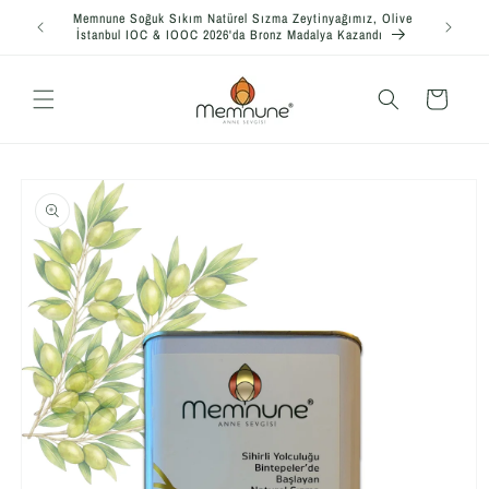
İçeriğe
Memnune Soğuk Sıkım Natürel Sızma Zeytinyağımız, Olive
2024 Hasa
atla
İstanbul IOC & IOOC 2026'da Bronz Madalya Kazandı
Sepet
Ürün
bilgisine
atla